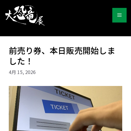
コ
ン
メ
テ
ン
ツ
ニ
へ
ス
ュ
前売り券、本日販売開始しま
キ
ッ
した！
ー
プ
4月 15, 2026