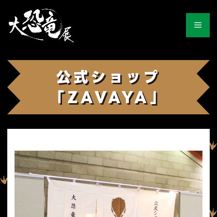
コ
ン
メ
テ
ン
ツ
ニ
へ
ス
ュ
公式ショップ
キ
ッ
「ZAVAYA」
ー
プ