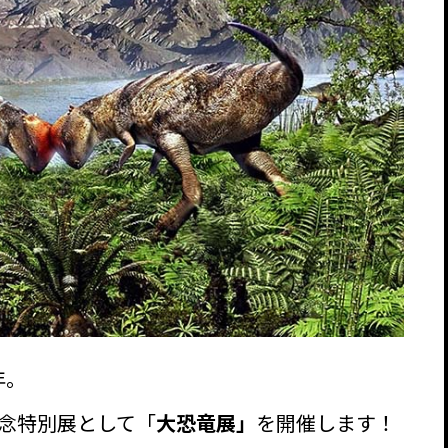
年。
、記念特別展として「
大恐竜展」
を開催します！