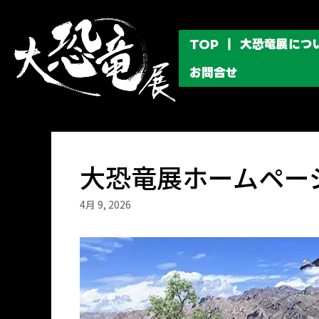
コ
ン
テ
TOP
大恐竜展につ
ン
ツ
お問合せ
へ
ス
キ
ッ
プ
大恐竜展ホームペー
4月 9, 2026