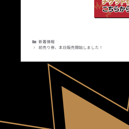
カ
新着情報
テ
前売り券、本日販売開始しました！
ゴ
リ
ー