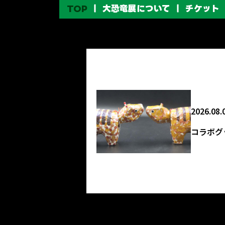
コ
TOP
大恐竜展について
チケット
ン
テ
ン
ツ
へ
ス
キ
ッ
プ
2026.08.
コラボグ