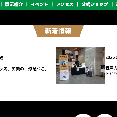
展示紹介
イベント
アクセス
公式ショップ
新着情報
2026.
05
音声
ッズ、笑美の「恐竜べこ」
トが