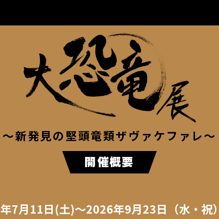
～新発見の堅頭竜類ザヴァケファレ～
開催概要
6年7月11日(土)～2026年9月23日（水・祝