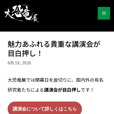
コ
ン
メ
テ
ン
ツ
ニ
へ
ス
ュ
魅力あふれる貴重な講演会が
キ
ッ
目白押し！
ー
プ
6月 18, 2026
大恐竜展では開幕日を皮切りに、国内外の有名
研究者たちによる
講演会が目白押し
です！
講演会について詳しくはこちら